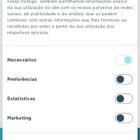
nosso tráfego. Também partilhamos informações acerca
da sua utilização do site com os nossos parceiros de redes
sociais, de publicidade e de análise, que as podem
CONTINUAR A NAVEGAR
combinar com outras informações que lhes forneceu ou
recolhidas por estes a partir da sua utilização dos
respetivos serviços.
VIC Properties
Seleção
Descubra ecossistemas residenciais de
Necessários
de
excelência, onde o design e a arquitetura se
consentimento
fundem com a inovação e a sustentabilidade.
Preferências
Estatísticas
Marketing
MANTENHA-SE EM CONTACTO