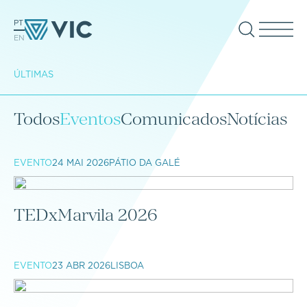
PT
EN
ÚLTIMAS
Todos
Eventos
Comunicados
Notícias
EVENTO
24 MAI 2026
PÁTIO DA GALÉ
TEDxMarvila 2026
EVENTO
23 ABR 2026
LISBOA