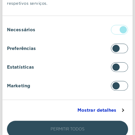
Exposição "Complexo Brasil"
respetivos serviços.
Seleção
EVENTO
16 OUT 2025
LONDRES
Necessários
de
consentimento
Preferências
Estatísticas
Marketing
Mostrar detalhes
Moving to Portugal
PERMITIR TODOS