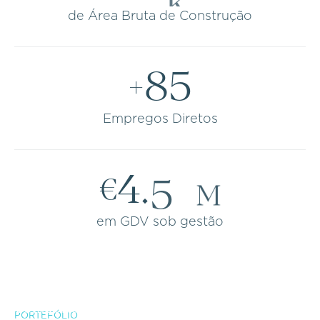
de Área Bruta de Construção
8
5
+
Empregos Diretos
4
.
5
k
€
M
em GDV sob gestão
Pinheirinho
Comporta
Comporta, Portugal
PORTEFÓLIO