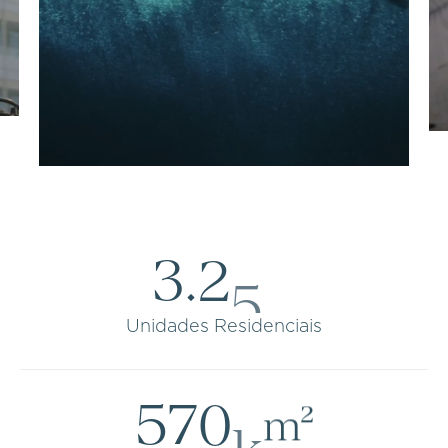
3
.
2
5
0
Unidades Residenciais
5
7
0
k
m²