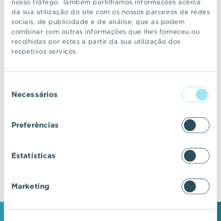
nosso tráfego. Também partilhamos informações acerca
da sua utilização do site com os nossos parceiros de redes
sociais, de publicidade e de análise, que as podem
CONTINUAR A NAVEGAR
combinar com outras informações que lhes forneceu ou
recolhidas por estes a partir da sua utilização dos
respetivos serviços.
VIC Properties
Seleção
Descubra ecossistemas residenciais de
Necessários
de
excelência, onde o design e a arquitetura se
consentimento
fundem com a inovação e a sustentabilidade.
Preferências
Estatísticas
Marketing
MANTENHA-SE EM CONTACTO