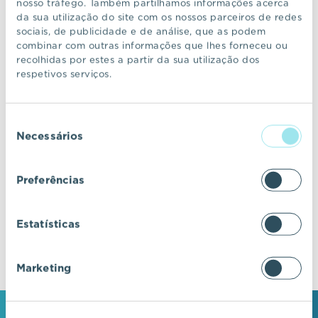
nosso tráfego. Também partilhamos informações acerca
da sua utilização do site com os nossos parceiros de redes
sociais, de publicidade e de análise, que as podem
CONTINUAR A NAVEGAR
combinar com outras informações que lhes forneceu ou
recolhidas por estes a partir da sua utilização dos
respetivos serviços.
VIC Properties
Seleção
Descubra ecossistemas residenciais de
Necessários
de
excelência, onde o design e a arquitetura se
consentimento
fundem com a inovação e a sustentabilidade.
Preferências
Estatísticas
Marketing
MANTENHA-SE EM CONTACTO