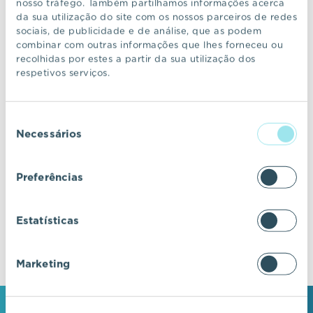
nosso tráfego. Também partilhamos informações acerca
da sua utilização do site com os nossos parceiros de redes
sociais, de publicidade e de análise, que as podem
CONTINUAR A NAVEGAR
combinar com outras informações que lhes forneceu ou
recolhidas por estes a partir da sua utilização dos
respetivos serviços.
VIC Properties
Seleção
Descubra ecossistemas residenciais de
Necessários
de
excelência, onde o design e a arquitetura se
consentimento
fundem com a inovação e a sustentabilidade.
Preferências
Estatísticas
Marketing
MANTENHA-SE EM CONTACTO