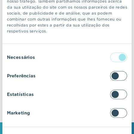
nosso tráfego. Também partilhamos informações acerca
da sua utilização do site com os nossos parceiros de redes
sociais, de publicidade e de análise, que as podem
CONTINUAR A NAVEGAR
combinar com outras informações que lhes forneceu ou
recolhidas por estes a partir da sua utilização dos
respetivos serviços.
VIC Properties
Seleção
Descubra ecossistemas residenciais de
Necessários
de
excelência, onde o design e a arquitetura se
consentimento
fundem com a inovação e a sustentabilidade.
Preferências
Estatísticas
Marketing
MANTENHA-SE EM CONTACTO