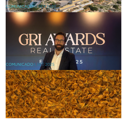
COMUNICADO
10 SET 2025
VIC Properties inicia a
comercialização do Pin Comporta
COMUNICADO
4 SET 2025
Prata Riverside Village vence prémio
de melhor projeto de retalho do GRI
COMUNICADO
21 JUL 2025
Awards Europe 2025