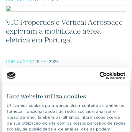
VIC Properties e Vertical Aerospace
exploram a mobilidade aérea
elétrica em Portugal
COMUNICADO
26 MAI 2026
VIC Properties inicia a
comercialização e construção do Six
Este website utiliza cookies
Senses Comporta
Utilizamos cookies para personalizar conteúdo e anúncios,
fornecer funcionalidades de redes sociais e analisar o
nosso tráfego. Também partilhamos informações acerca
da sua utilização do site com os nossos parceiros de redes
COMUNICADO
23 ABR 2026
sociais, de publicidade e de análise, que as podem