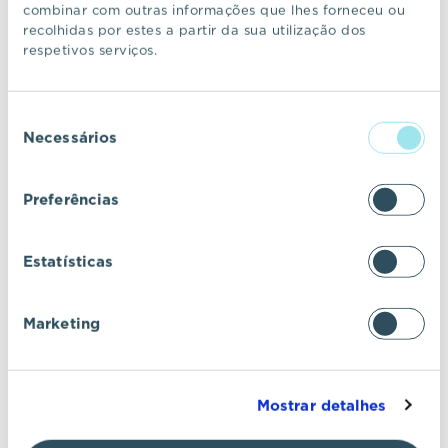
combinar com outras informações que lhes forneceu ou
recolhidas por estes a partir da sua utilização dos
Mais de 600 famílias já escolheram
respetivos serviços.
o Prata para viver
Seleção
Necessários
de
COMUNICADO
12 MAR 2026
consentimento
Preferências
VIC Properties já vendeu mais de
70% dos lotes do Pinheirinho
Estatísticas
Comporta
Marketing
COMUNICADO
19 FEV 2026
Mostrar detalhes
VIC Properties requalifica “Casa de