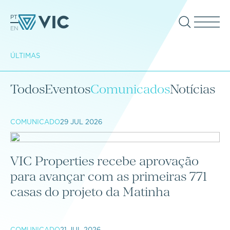
PT
EN
ÚLTIMAS
Todos
Eventos
Comunicados
Notícias
COMUNICADO
29 JUL 2026
VIC Properties recebe aprovação
para avançar com as primeiras 771
casas do projeto da Matinha
COMUNICADO
21 JUL 2026