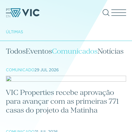
PT
EN
ÚLTIMAS
Todos
Eventos
Comunicados
Notícias
COMUNICADO
29 JUL 2026
VIC Properties recebe aprovação
para avançar com as primeiras 771
casas do projeto da Matinha
COMUNICADO
21 JUL 2026