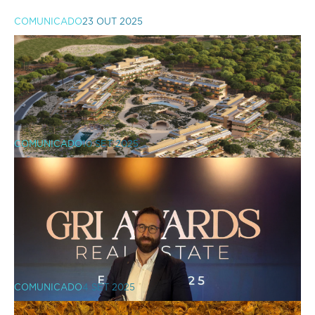
COMUNICADO
23 OUT 2025
COMUNICADO
10 SET 2025
VIC Properties inicia a
comercialização do Pin Comporta
COMUNICADO
4 SET 2025