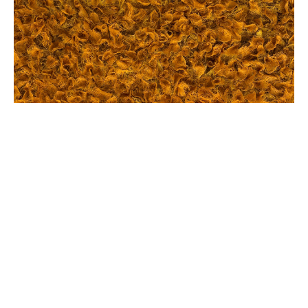
Prata Riverside Village vence prémio
de melhor projeto de retalho do GRI
COMUNICADO
21 JUL 2025
Awards Europe 2025
28ART Gallery acolhe exposição
“Quatro Estações” da artista Claudia
Lima no Prata Riverside Village
COMUNICADO
1 JUN 2025