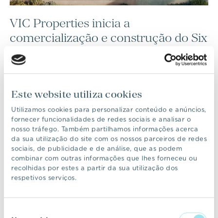
VIC Properties inicia a
comercialização e construção do Six
Senses Comporta
COMUNICADO
23 ABR 2026
Este website utiliza cookies
Utilizamos cookies para personalizar conteúdo e anúncios,
fornecer funcionalidades de redes sociais e analisar o
Mais de 600 famílias já escolheram
nosso tráfego. Também partilhamos informações acerca
o Prata para viver
da sua utilização do site com os nossos parceiros de redes
sociais, de publicidade e de análise, que as podem
combinar com outras informações que lhes forneceu ou
recolhidas por estes a partir da sua utilização dos
COMUNICADO
12 MAR 2026
respetivos serviços.
Seleção