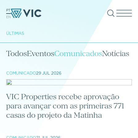
PT
EN
ÚLTIMAS
Todos
Eventos
Comunicados
Notícias
COMUNICADO
29 JUL 2026
VIC Properties recebe aprovação
para avançar com as primeiras 771
casas do projeto da Matinha
COMUNICADO
21 JUL 2026