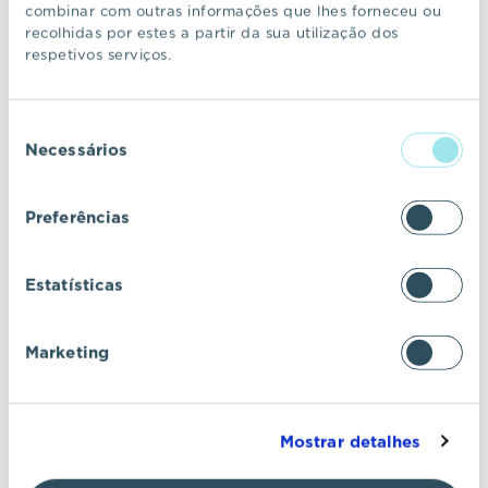
combinar com outras informações que lhes forneceu ou
recolhidas por estes a partir da sua utilização dos
Mais de 600 famílias já escolheram
respetivos serviços.
o Prata para viver
Seleção
Necessários
de
COMUNICADO
12 MAR 2026
consentimento
Preferências
VIC Properties já vendeu mais de
70% dos lotes do Pinheirinho
Estatísticas
Comporta
Marketing
COMUNICADO
19 FEV 2026
Mostrar detalhes
VIC Properties requalifica “Casa de