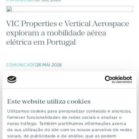
VIC Properties e Vertical Aerospace
exploram a mobilidade aérea
elétrica em Portugal
COMUNICADO
26 MAI 2026
VIC Properties inicia a
comercialização e construção do Six
Este website utiliza cookies
Senses Comporta
Utilizamos cookies para personalizar conteúdo e anúncios,
fornecer funcionalidades de redes sociais e analisar o
nosso tráfego. Também partilhamos informações acerca
da sua utilização do site com os nossos parceiros de redes
COMUNICADO
23 ABR 2026
sociais, de publicidade e de análise, que as podem