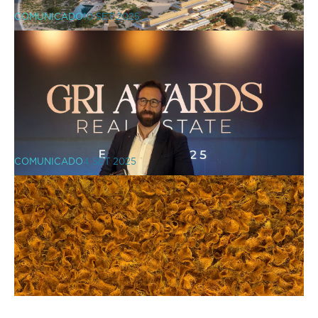
COMUNICADO
10 SET 2025
VIC Properties inicia a
comercialização do Pin Comporta
COMUNICADO
4 SET 2025
Prata Riverside Village vence prémio
de melhor projeto de retalho do GRI
COMUNICADO
21 JUL 2025
Awards Europe 2025