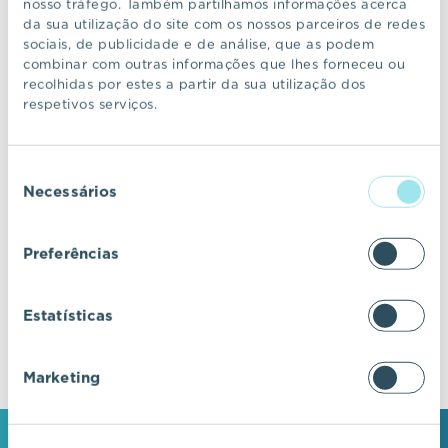
nosso tráfego. Também partilhamos informações acerca
da sua utilização do site com os nossos parceiros de redes
sociais, de publicidade e de análise, que as podem
CONTINUAR A NAVEGAR
combinar com outras informações que lhes forneceu ou
recolhidas por estes a partir da sua utilização dos
respetivos serviços.
VIC Properties
Seleção
Descubra ecossistemas residenciais de
Necessários
de
excelência, onde o design e a arquitetura se
consentimento
fundem com a inovação e a sustentabilidade.
Preferências
Estatísticas
Marketing
MANTENHA-SE EM CONTACTO