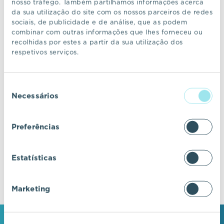
nosso tráfego. Também partilhamos informações acerca
da sua utilização do site com os nossos parceiros de redes
sociais, de publicidade e de análise, que as podem
CONTINUAR A NAVEGAR
combinar com outras informações que lhes forneceu ou
recolhidas por estes a partir da sua utilização dos
respetivos serviços.
VIC Properties
Seleção
Descubra ecossistemas residenciais de
Necessários
de
excelência, onde o design e a arquitetura se
consentimento
fundem com a inovação e a sustentabilidade.
Preferências
Estatísticas
Marketing
MANTENHA-SE EM CONTACTO