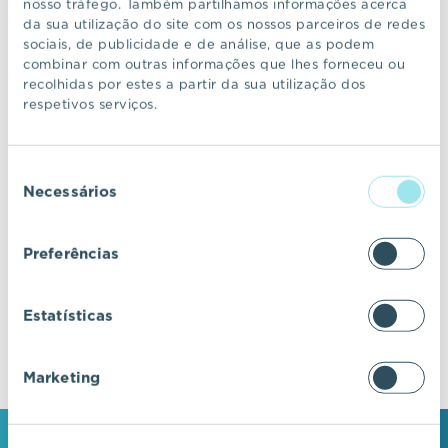
nosso tráfego. Também partilhamos informações acerca
da sua utilização do site com os nossos parceiros de redes
sociais, de publicidade e de análise, que as podem
CONTINUAR A NAVEGAR
combinar com outras informações que lhes forneceu ou
recolhidas por estes a partir da sua utilização dos
respetivos serviços.
VIC Properties
Seleção
Descubra ecossistemas residenciais de
Necessários
de
excelência, onde o design e a arquitetura se
consentimento
fundem com a inovação e a sustentabilidade.
Preferências
Estatísticas
Marketing
MANTENHA-SE EM CONTACTO