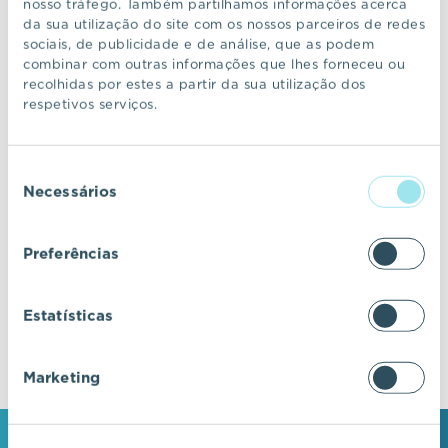
nosso tráfego. Também partilhamos informações acerca
da sua utilização do site com os nossos parceiros de redes
sociais, de publicidade e de análise, que as podem
CONTINUAR A NAVEGAR
combinar com outras informações que lhes forneceu ou
recolhidas por estes a partir da sua utilização dos
respetivos serviços.
VIC Properties
Seleção
Descubra ecossistemas residenciais de
Necessários
de
excelência, onde o design e a arquitetura se
consentimento
fundem com a inovação e a sustentabilidade.
Preferências
Estatísticas
Marketing
MANTENHA-SE EM CONTACTO