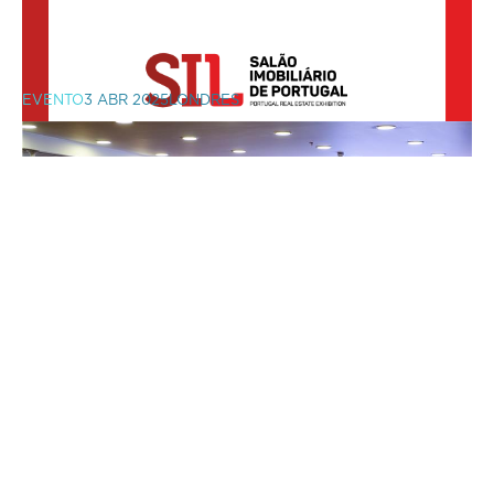
Open House Lisboa
EVENTO
3 ABR 2025
LONDRES
SIL | Salão Imobiliário de Portugal
MANTENHA-SE EM CONTACTO
Moving to Portugal
Faça parte da comunidade VIC
Properties