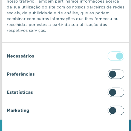
nosso tráfego. Também partilhamos informações acerca
da sua utilização do site com os nossos parceiros de redes
sociais, de publicidade e de análise, que as podem
CONTINUAR A NAVEGAR
combinar com outras informações que lhes forneceu ou
recolhidas por estes a partir da sua utilização dos
respetivos serviços.
VIC Properties
Seleção
Descubra ecossistemas residenciais de
Necessários
de
excelência, onde o design e a arquitetura se
consentimento
fundem com a inovação e a sustentabilidade.
Preferências
Estatísticas
Marketing
MANTENHA-SE EM CONTACTO