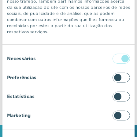
nosso tráfego. Também partilhamos informações acerca
da sua utilização do site com os nossos parceiros de redes
sociais, de publicidade e de análise, que as podem
CONTINUAR A NAVEGAR
combinar com outras informações que lhes forneceu ou
recolhidas por estes a partir da sua utilização dos
respetivos serviços.
VIC Properties
Seleção
Descubra ecossistemas residenciais de
Necessários
de
excelência, onde o design e a arquitetura se
consentimento
fundem com a inovação e a sustentabilidade.
Preferências
Estatísticas
Marketing
MANTENHA-SE EM CONTACTO