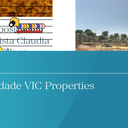
posição
Prata Rivers
ista Claudia
de melhor pr
Village
Awards Eur
dade VIC Properties
Parceria de 
 edição do
Bentley e P
de Village
Pinheirinh