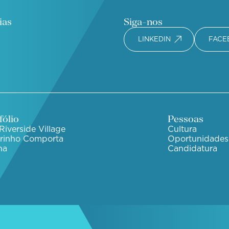
ias
Siga-nos
LINKEDIN
FACE
fólio
Pessoas
Riverside Village
Cultura
irinho Comporta
Oportunidades
ha
Candidatura