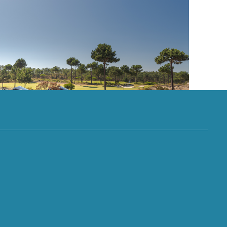
ide Village vence prémio
ojeto de retalho do GRI
ope 2025
alta performance:
orsche juntam-se ao
o Comporta