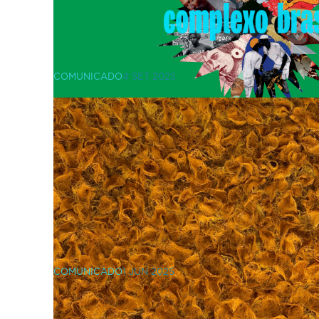
COMUNICADO
4 SET 2025
VIC Properties reforça r
Fundação Calouste Gul
apoio à exposição "Comp
COMUNICADO
1 JUN 2025