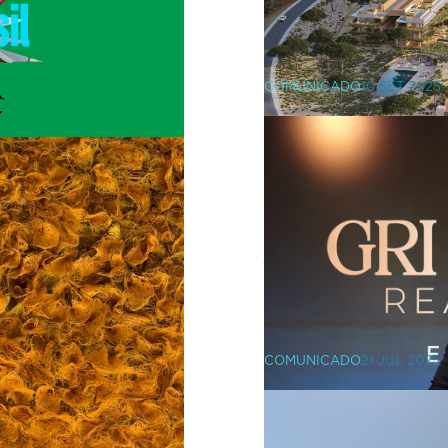
COMUNICADO
10 SET 2025
elação com
VIC Properti
benkian com
comercializ
lexo Brasil”
COMUNICADO
21 JUL 2025