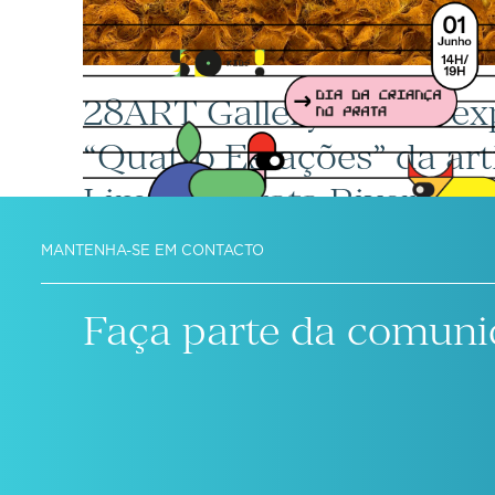
28ART Gallery acolhe ex
“Quatro Estações” da art
Lima no Prata Riverside 
MANTENHA-SE EM CONTACTO
Faça parte da comuni
VIC Properties acolhe 2ª
SO!KIDS no Prata Riversi