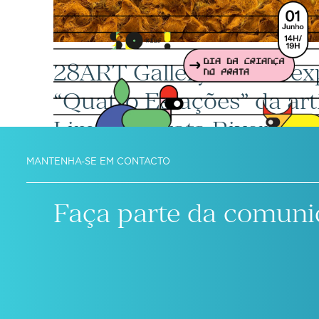
28ART Gallery acolhe ex
“Quatro Estações” da art
Lima no Prata Riverside 
MANTENHA-SE EM CONTACTO
Faça parte da comuni
VIC Properties acolhe 2ª
SO!KIDS no Prata Riversi