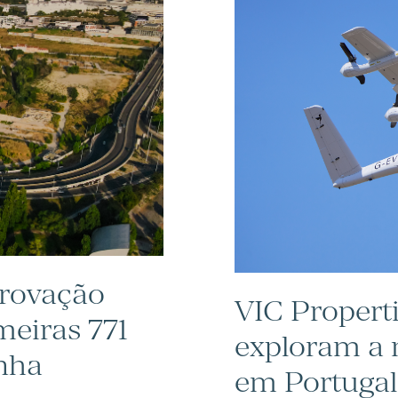
provação
VIC Properti
meiras 771
exploram a 
inha
em Portugal