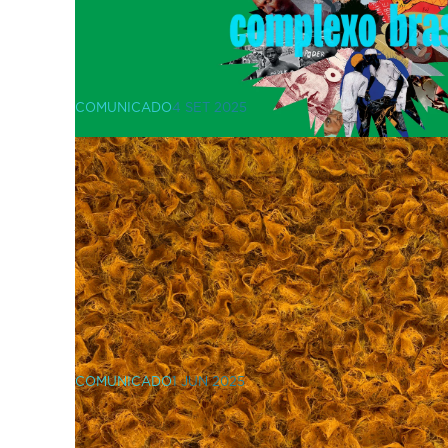
COMUNICADO
4 SET 2025
VIC Properties reforça r
Fundação Calouste Gul
apoio à exposição "Comp
COMUNICADO
1 JUN 2025