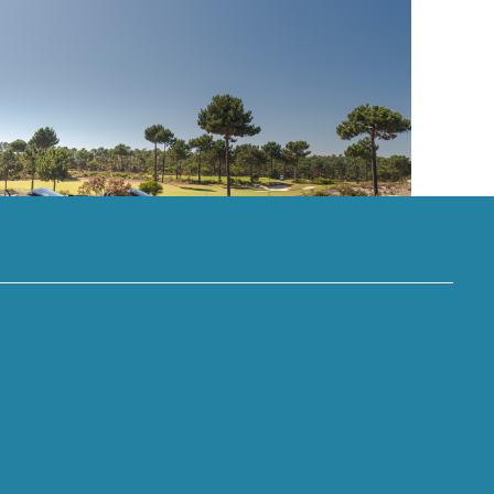
ide Village vence prémio
ojeto de retalho do GRI
ope 2025
alta performance:
orsche juntam-se ao
o Comporta