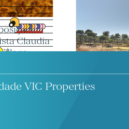
posição
Prata Rivers
ista Claudia
de melhor pr
Village
Awards Eur
dade VIC Properties
Parceria de 
 edição do
Bentley e P
de Village
Pinheirinh