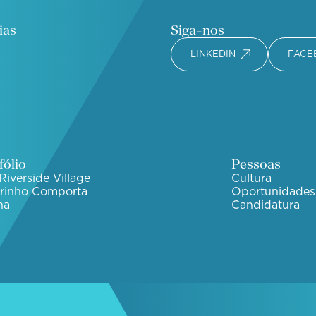
ias
Siga-nos
LINKEDIN
FACE
fólio
Pessoas
Riverside Village
Cultura
irinho Comporta
Oportunidades
ha
Candidatura