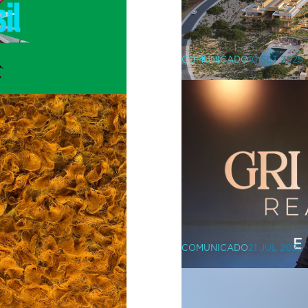
COMUNICADO
10 SET 2025
elação com
VIC Properti
benkian com
comercializ
lexo Brasil”
COMUNICADO
21 JUL 2025