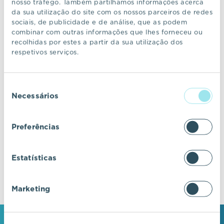
nosso tráfego. Também partilhamos informações acerca
da sua utilização do site com os nossos parceiros de redes
sociais, de publicidade e de análise, que as podem
CONTINUAR A NAVEGAR
combinar com outras informações que lhes forneceu ou
recolhidas por estes a partir da sua utilização dos
respetivos serviços.
VIC Properties
Seleção
Descubra ecossistemas residenciais de
Necessários
de
excelência, onde o design e a arquitetura se
consentimento
fundem com a inovação e a sustentabilidade.
Preferências
Estatísticas
Marketing
MANTENHA-SE EM CONTACTO