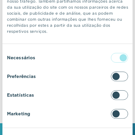
nosso tráfego. Também partilhamos informações acerca
da sua utilização do site com os nossos parceiros de redes
sociais, de publicidade e de análise, que as podem
CONTINUAR A NAVEGAR
combinar com outras informações que lhes forneceu ou
recolhidas por estes a partir da sua utilização dos
respetivos serviços.
VIC Properties
Seleção
Descubra ecossistemas residenciais de
Necessários
de
excelência, onde o design e a arquitetura se
consentimento
fundem com a inovação e a sustentabilidade.
Preferências
Estatísticas
Marketing
MANTENHA-SE EM CONTACTO