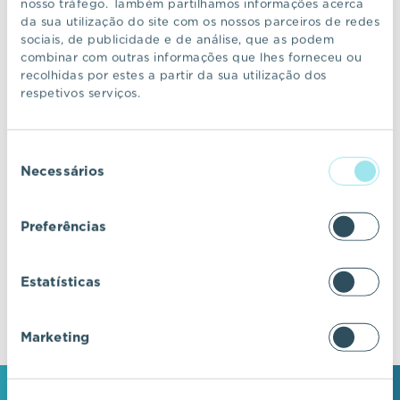
nosso tráfego. Também partilhamos informações acerca
da sua utilização do site com os nossos parceiros de redes
sociais, de publicidade e de análise, que as podem
CONTINUAR A NAVEGAR
combinar com outras informações que lhes forneceu ou
recolhidas por estes a partir da sua utilização dos
respetivos serviços.
VIC Properties
Seleção
Descubra ecossistemas residenciais de
Necessários
de
excelência, onde o design e a arquitetura se
consentimento
fundem com a inovação e a sustentabilidade.
Preferências
Estatísticas
Marketing
MANTENHA-SE EM CONTACTO