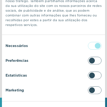
nosso tráfego. Também partilhamos informações acerca
da sua utilização do site com os nossos parceiros de redes
sociais, de publicidade e de análise, que as podem
CONTINUAR A NAVEGAR
combinar com outras informações que lhes forneceu ou
recolhidas por estes a partir da sua utilização dos
respetivos serviços.
VIC Properties
Seleção
Descubra ecossistemas residenciais de
Necessários
de
excelência, onde o design e a arquitetura se
consentimento
fundem com a inovação e a sustentabilidade.
Preferências
Estatísticas
Marketing
MANTENHA-SE EM CONTACTO