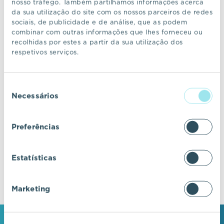
nosso tráfego. Também partilhamos informações acerca
da sua utilização do site com os nossos parceiros de redes
sociais, de publicidade e de análise, que as podem
CONTINUAR A NAVEGAR
combinar com outras informações que lhes forneceu ou
recolhidas por estes a partir da sua utilização dos
respetivos serviços.
VIC Properties
Seleção
Descubra ecossistemas residenciais de
Necessários
de
excelência, onde o design e a arquitetura se
consentimento
fundem com a inovação e a sustentabilidade.
Preferências
Estatísticas
Marketing
MANTENHA-SE EM CONTACTO