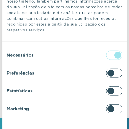
nosso tráfego. Também partilhamos informações acerca
da sua utilização do site com os nossos parceiros de redes
sociais, de publicidade e de análise, que as podem
CONTINUAR A NAVEGAR
combinar com outras informações que lhes forneceu ou
recolhidas por estes a partir da sua utilização dos
respetivos serviços.
VIC Properties
Seleção
Descubra ecossistemas residenciais de
Necessários
de
excelência, onde o design e a arquitetura se
consentimento
fundem com a inovação e a sustentabilidade.
Preferências
Estatísticas
Marketing
MANTENHA-SE EM CONTACTO