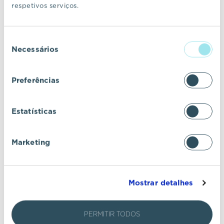
Exposição "Complexo Brasil"
respetivos serviços.
Seleção
EVENTO
16 OUT 2025
LONDRES
Necessários
de
consentimento
Preferências
Estatísticas
Marketing
Mostrar detalhes
Moving to Portugal
PERMITIR TODOS