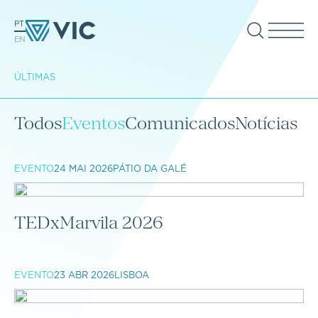
PT
EN
ÚLTIMAS
Todos
Eventos
Comunicados
Notícias
EVENTO
24 MAI 2026
PÁTIO DA GALÉ
TEDxMarvila 2026
EVENTO
23 ABR 2026
LISBOA